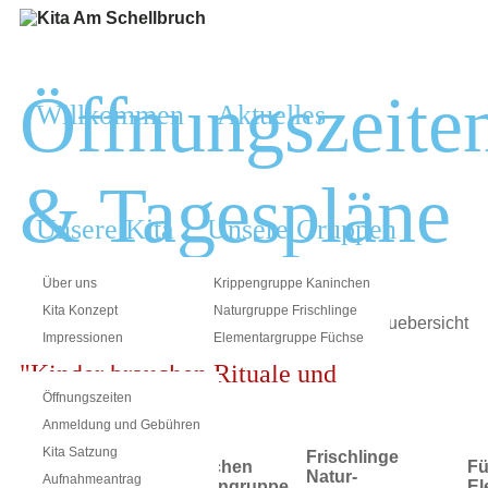
Öffnungszeite
Willkommen
Aktuelles
& Tagespläne
Unsere Kita
Unsere Gruppen
Über uns
Krippengruppe Kaninchen
Kita Konzept
Naturgruppe Frischlinge
Informationen
Kontakt
Impressionen
Elementargruppe Füchse
"Kinder brauchen Rituale und
Orientierung"
Öffnungszeiten
Anmeldung und Gebühren
Kita Satzung
Frischlinge
Kaninchen
Fü
Natur-
Aufnahmeantrag
Krippengruppe
El