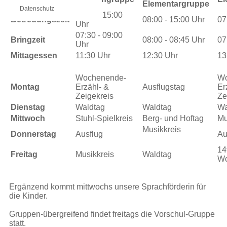
Elementargruppe
Datenschutz
07:30 - 15:00
Betreuungszeit
08:00 - 15:00 Uhr
07
Uhr
07:30 - 09:00
Bringzeit
08:00 - 08:45 Uhr
07
Uhr
Mittagessen
11:30 Uhr
12:30 Uhr
13
Wochenende-
Wo
Montag
Erzähl- &
Ausflugstag
Er
Zeigekreis
Ze
Dienstag
Waldtag
Waldtag
Wa
Mittwoch
Stuhl-Spielkreis
Berg- und Hoftag
Mu
Musikkreis
Donnerstag
Ausflug
Au
14
Freitag
Musikkreis
Waldtag
Wo
Ergänzend kommt mittwochs unsere Sprachförderin für
die Kinder.
Gruppen-übergreifend findet freitags die Vorschul-Gruppe
statt.