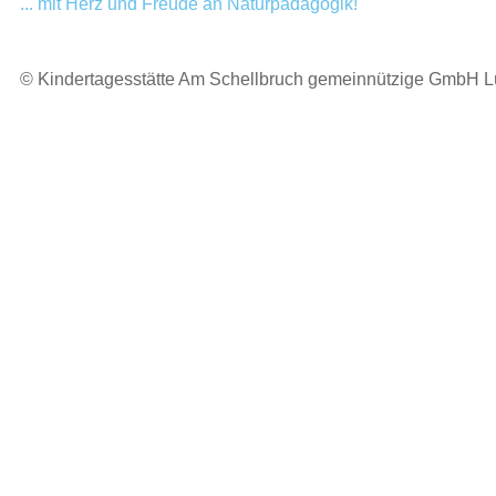
... mit Herz und Freude an Naturpädagogik!
© Kindertagesstätte Am Schellbruch gemeinnützige GmbH